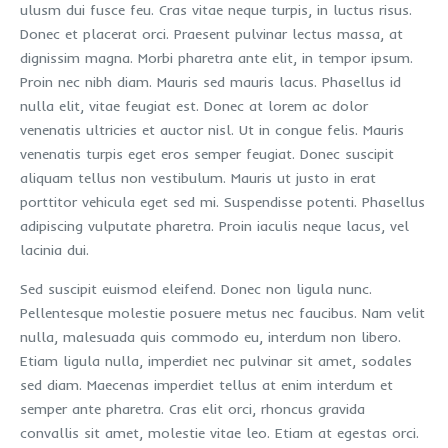
ulusm dui fusce feu. Cras vitae neque turpis, in luctus risus.
Donec et placerat orci. Praesent pulvinar lectus massa, at
dignissim magna. Morbi pharetra ante elit, in tempor ipsum.
Proin nec nibh diam. Mauris sed mauris lacus. Phasellus id
nulla elit, vitae feugiat est. Donec at lorem ac dolor
venenatis ultricies et auctor nisl. Ut in congue felis. Mauris
venenatis turpis eget eros semper feugiat. Donec suscipit
aliquam tellus non vestibulum. Mauris ut justo in erat
porttitor vehicula eget sed mi. Suspendisse potenti. Phasellus
adipiscing vulputate pharetra. Proin iaculis neque lacus, vel
lacinia dui.
Sed suscipit euismod eleifend. Donec non ligula nunc.
Pellentesque molestie posuere metus nec faucibus. Nam velit
nulla, malesuada quis commodo eu, interdum non libero.
Etiam ligula nulla, imperdiet nec pulvinar sit amet, sodales
sed diam. Maecenas imperdiet tellus at enim interdum et
semper ante pharetra. Cras elit orci, rhoncus gravida
convallis sit amet, molestie vitae leo. Etiam at egestas orci.