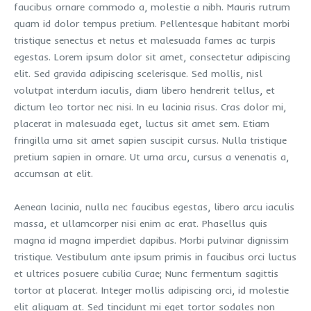
faucibus ornare commodo a, molestie a nibh. Mauris rutrum
quam id dolor tempus pretium. Pellentesque habitant morbi
tristique senectus et netus et malesuada fames ac turpis
egestas. Lorem ipsum dolor sit amet, consectetur adipiscing
elit. Sed gravida adipiscing scelerisque. Sed mollis, nisl
volutpat interdum iaculis, diam libero hendrerit tellus, et
dictum leo tortor nec nisi. In eu lacinia risus. Cras dolor mi,
placerat in malesuada eget, luctus sit amet sem. Etiam
fringilla urna sit amet sapien suscipit cursus. Nulla tristique
pretium sapien in ornare. Ut urna arcu, cursus a venenatis a,
accumsan at elit.
Aenean lacinia, nulla nec faucibus egestas, libero arcu iaculis
massa, et ullamcorper nisi enim ac erat. Phasellus quis
magna id magna imperdiet dapibus. Morbi pulvinar dignissim
tristique. Vestibulum ante ipsum primis in faucibus orci luctus
et ultrices posuere cubilia Curae; Nunc fermentum sagittis
tortor at placerat. Integer mollis adipiscing orci, id molestie
elit aliquam at. Sed tincidunt mi eget tortor sodales non