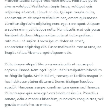
Praesent lacinia congue velit vitae mollis. Phasellus porta
viverra volutpat. Vestibulum turpis lacus, volutpat quis
adipiscing sit amet, aliquet ac dui. Quisque mauris nulla,
condimentum sit amet vestibulum nec, ornare quis massa.
Curabitur dignissim adipiscing nunc eget consequat. Aliquam
a sapien enim, ut tristique nulla. Nam iaculis erat quis purus
tincidunt dapibus. Aliquam vitae ante ut dolor pretium
rutrum eu at sapien. Lorem ipsum dolor sit amet,
consectetur adipiscing elit. Fusce malesuada massa urna, ac
feugiat tellus. Vivamus eget aliquam odio.
Pellentesque aliquet libero eu arcu iaculis ut consequat
sapien euismod. Nam eget ligula ut felis vulputate bibendum
ac fringilla ligula. Sed in dui mi, consequat facilisis magna. In
hac habitasse platea dictumst. Donec tristique faucibus
suscipit. Maecenas semper condimentum quam sed rhoncus.
Pellentesque quis sem eget orci tincidunt iaculis. Phasellus
ornare, odio a rhoncus bibendum, nunc enim congue eros, vel
gravida mauris leo eu metus.