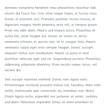
Arenean nonummy hendrerit mau phaselntes nascetur ridic
ulusm dui fusce feu. Cras vitae neque turpis, in luctus risus.
Donec et placerat orci. Praesent pulvinar lectus massa, at
dignissim magna. Morbi pharetra ante elit, in tempor ipsum.
Proin nec nibh diam. Mauris sed mauris lacus. Phasellus id
nulla elit, vitae feugiat est. Donec at lorem ac dolor
venenatis ultricies et auctor nisl. Ut in congue felis. Mauris
venenatis turpis eget eros semper feugiat. Donec suscipit
aliquam tellus non vestibulum. Mauris ut justo in erat
porttitor vehicula eget sed mi. Suspendisse potenti. Phasellus
adipiscing vulputate pharetra. Proin iaculis neque lacus, vel
lacinia dui.
Sed suscipit euismod eleifend. Donec non ligula nunc.
Pellentesque molestie posuere metus nec faucibus. Nam velit
nulla, malesuada quis commodo eu, interdum non libero.
Etiam ligula nulla, imperdiet nec pulvinar sit amet, sodales
sed diam. Maecenas imperdiet tellus at enim interdum et