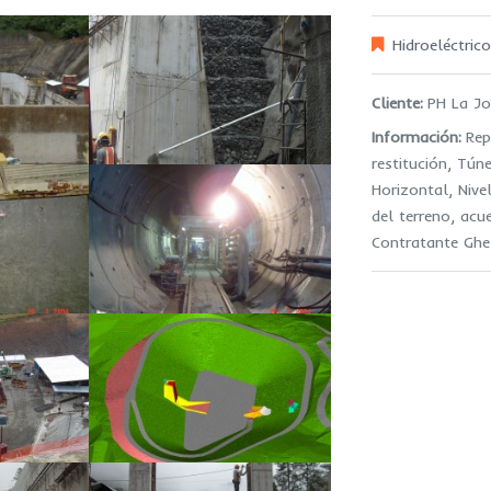
Hidroeléctric
Cliente:
PH La J
Información:
Rep
restitución, Tú
Horizontal, Nive
del terreno, acu
Contratante Ghel